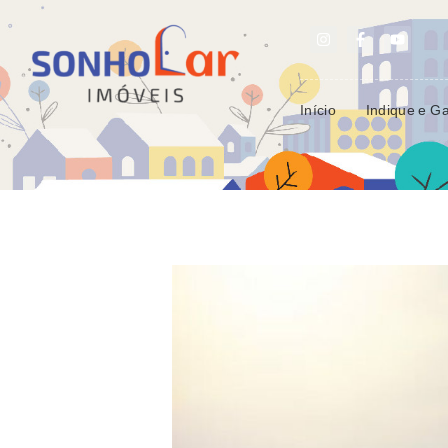
Início
Indique e G