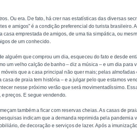
s. Ou era. De fato, há crer nas estatísticas das diversas sec
es e amigos” é a condição preferencial do turista brasileiro. 
 casa emprestada de amigos, de uma tia simpática, ou mesm
migos de um conhecido.
de alguém que comprou um dia, esqueceu do fato e desde entã
mo um velho calção de banho – diz a música – e um dia para v
móveis que a casa principal não quer mais; pelas almofadas co
 casa de praia tem história – e a julgar pelo que estamos ven
ontecer nesse próximo verão que será movimentadíssimo. Essa 
, e preços. E segue vendendo.
omeçam também a ficar com reservas cheias. As casas de pra
 pesquisas indicam que a demanda reprimida pela pandemia va
iliário, de decoração e serviços de lazer. Após a imunização, 