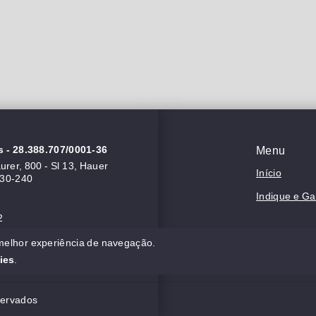
s
- 28.388.707/0001-36
Menu
rer, 800 - Sl 13, Hauer
Início
630-240
Indique e G
2
 melhor experiência de navegação.
ies
.
servados