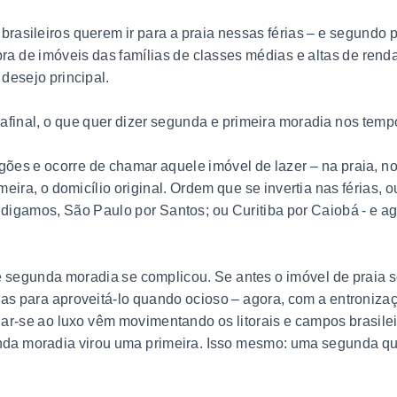
asileiros querem ir para a praia nessas férias – e segundo p
ra de imóveis das famílias de classes médias e altas de rend
desejo principal.
inal, o que quer dizer segunda e primeira moradia nos temp
gões e ocorre de chamar aquele imóvel de lazer – na praia, n
eira, o domicílio original. Ordem que se invertia nas férias, 
digamos, São Paulo por Santos; ou Curitiba por Caiobá - e a
e segunda moradia se complicou. Se antes o imóvel de praia
as para aproveitá-lo quando ocioso – agora, com a entroniza
dar-se ao luxo vêm movimentando os litorais e campos brasile
nda moradia virou uma primeira. Isso mesmo: uma segunda que