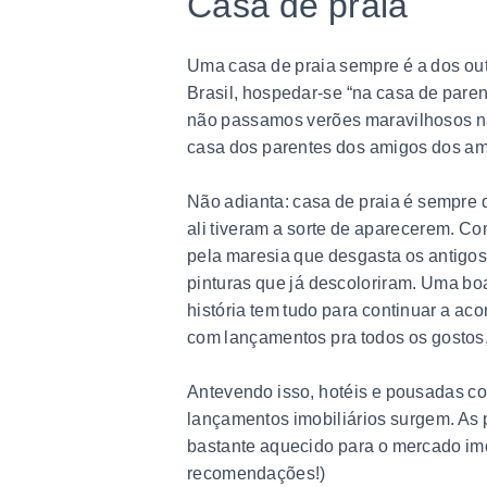
Casa de praia
Uma casa de praia sempre é a dos outro
Brasil, hospedar-se “na casa de parent
não passamos verões maravilhosos na
casa dos parentes dos amigos dos a
Não adianta: casa de praia é sempre 
ali tiveram a sorte de aparecerem. Co
pela maresia que desgasta os antigos 
pinturas que já descoloriram. Uma boa
história tem tudo para continuar a ac
com lançamentos pra todos os gostos
Antevendo isso, hotéis e pousadas c
lançamentos imobiliários surgem. As
bastante aquecido para o mercado imob
recomendações!)