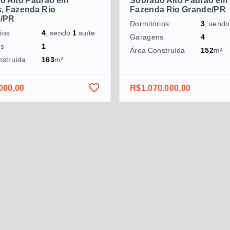
o Alto Padrão em
Sobrado Alto Padrão em 
, Fazenda Rio
Fazenda Rio Grande/PR
e/PR
Dormitórios
3
, send
ios
4
, sendo
1
suíte
Garagens
4
ns
1
Área Construída
152
m²
nstruída
163
m²
000,00
R$1.070.000,00