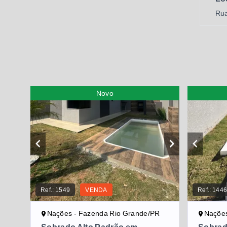
Rua
Novo
Ref.:
1549
VENDA
Ref.:
144
Nações - Fazenda Rio Grande/PR
Nações