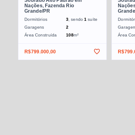
Sobrado Alto Padrão em
Sobrad
Nações, Fazenda Rio
Nações
Grande/PR
Grand
Dormitórios
3
, sendo
1
suíte
Dormitór
Garagens
2
Garage
Área Construída
108
m²
Área Co
R$799.000,00
R$799.