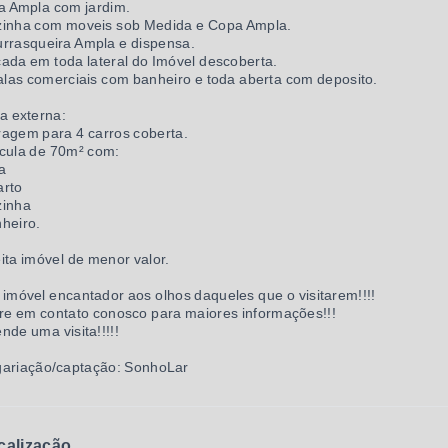
a Ampla com jardim.
inha com moveis sob Medida e Copa Ampla.
rrasqueira Ampla e dispensa.
ada em toda lateral do Imóvel descoberta.
alas comerciais com banheiro e toda aberta com deposito.
a externa:
agem para 4 carros coberta.
cula de 70m² com:
a
rto
zinha
heiro.
ita imóvel de menor valor.
imóvel encantador aos olhos daqueles que o visitarem!!!!
re em contato conosco para maiores informações!!!
nde uma visita!!!!!
ariação/captação: SonhoLar
calização