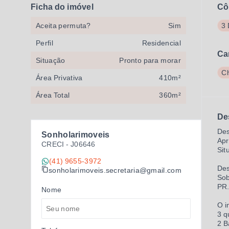
Ficha do imóvel
Cô
Aceita permuta?
Sim
3 
Perfil
Residencial
Ca
Situação
Pronto para morar
Ch
Área Privativa
410m²
Área Total
360m²
De
Des
Sonholarimoveis
Apr
CRECI -
J06646
Sit
(41) 9655-3972
Des
sonholarimoveis.secretaria@gmail.com
Sob
PR
Nome
O i
3 q
2 B