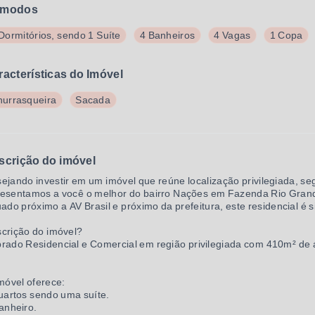
modos
Dormitórios, sendo 1 Suíte
4 Banheiros
4 Vagas
1 Copa
racterísticas do Imóvel
urrasqueira
Sacada
scrição do imóvel
ejando investir em um imóvel que reúne localização privilegiada, se
esentamos a você o melhor do bairro Nações em Fazenda Rio Grand
uado próximo a AV Brasil e próximo da prefeitura, este residencial é 
crição do imóvel?
rado Residencial e Comercial em região privilegiada com 410m² de 
.
móvel oferece:
uartos sendo uma suíte.
anheiro.