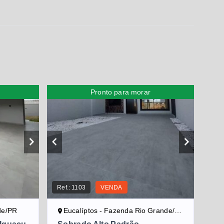
Pronto para morar
Ref.:
1103
VENDA
de/PR
Eucalíptos - Fazenda Rio Grande/PR