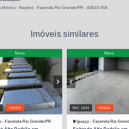
 México - Nações - Fazenda Rio Grande/PR
- 83823-058
Imóveis similares
Novo
Novo
6
VENDA
Ref.:
1693
VENDA
 - Fazenda Rio Grande/PR
Iguaçu - Fazenda Rio Gran