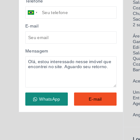
Telefone
Sal
Coz
Chu
Sac
2 s
E-mail
Áre
Gar
Edí
Mensagem
Sal
Qua
Co
Ban
Ace
Um 
Ent
WhatsApp
E-mail
Age
Ang
Lo