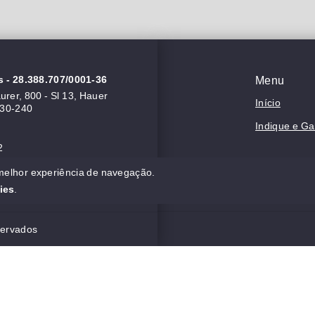
s
- 28.388.707/0001-36
Menu
rer, 800 - Sl 13, Hauer
Início
630-240
Indique e G
2
 melhor experiência de navegação.
ies
.
servados