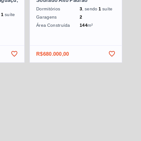
Iguaçu,
Sobrado Alto Padrão
Dormitórios
3
, sendo
1
suíte
o
1
suíte
Garagens
2
Área Construída
144
m²
R$680.000,00