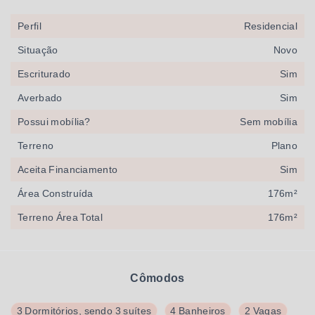
Perfil
Residencial
Situação
Novo
Escriturado
Sim
Averbado
Sim
Possui mobília?
Sem mobília
Terreno
Plano
Aceita Financiamento
Sim
Área Construída
176m²
Terreno Área Total
176m²
Cômodos
3 Dormitórios, sendo 3 suítes
4 Banheiros
2 Vagas