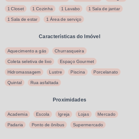
1 Closet
1 Cozinha
1 Lavabo
1 Sala de jantar
1 Sala de estar
1 Área de serviço
Características do Imóvel
Aquecimento a gás
Churrasqueira
Coleta seletiva de lixo
Espaço Gourmet
Hidromassagem
Lustre
Piscina
Porcelanato
Quintal
Rua asfaltada
Proximidades
Academia
Escola
Igreja
Lojas
Mercado
Padaria
Ponto de ônibus
Supermercado