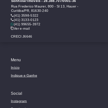
Sonholar Imóveis
- 28.388.707/0001-36
Rua Frederico Maurer, 800 - Sl 13, Hauer -
Curitiba/PR, 81630-240
(41) 3598-5322
(41) 3133-0123
(41) 99655-3972
Ver e-mail
CRECI J6646
Menu
Início
Indique e Ganhe
Social
Instagram