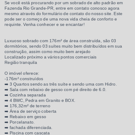
Se você está procurando por um sobrado de alto padrão em
Fazenda Rio Grande-PR, entre em contato conosco agora
mesmo através do formulário de contato do nosso site. Este
pode ser o começo de uma nova vida cheia de conforto e
requinte. Venha conhecer e se encantar!
Luxuoso sobrado com 176m² de área construída, são 03
dormitórios, sendo 03 suítes muito bem distribuídos em sua
construção, assim como muito bem arejado
Localizado próximo a vários pontos comerciais
Região tranquila
O imóvel oferece:
-176m² construídos
➡️ 3 Quartos sendo as três suíte e sendo uma com Hidro.
➡️ Sala com rebaixo de gesso com pé direito de 6.0.
➡️ Cozinha separada
➡️ 4 BWC, Pedra em Granito e BOX.
➡️ 176,32m² de terreno
➡️ Área de serviço coberta
➡️ Rebaixo em gesso
➡️ Porcelanato.
➡️ fachada diferenciada.
➡️ Piscina com cascata