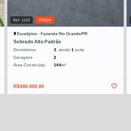
Ref.:
1103
VENDA
Eucalíptos - Fazenda Rio Grande/PR
Sobrado Alto Padrão
Dormitórios
3
, sendo
1
suíte
Garagens
2
Área Construída
144
m²
R$680.000,00