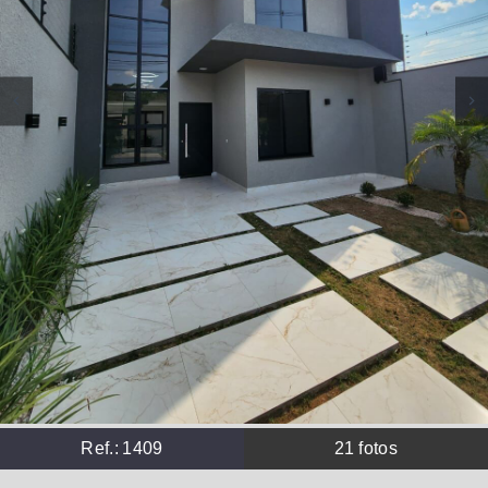
Ref.:
1409
21
fotos