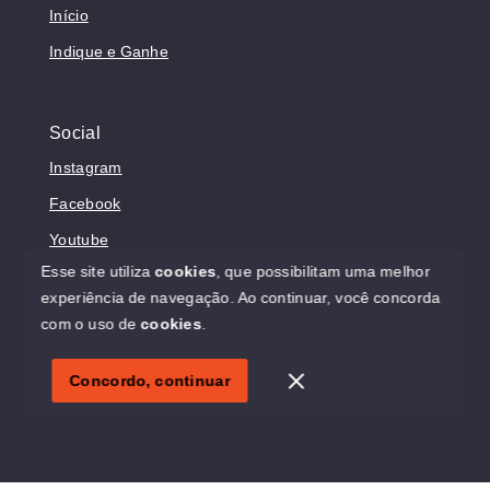
Início
Indique e Ganhe
Social
Instagram
Facebook
Youtube
Esse site utiliza
cookies
, que possibilitam uma melhor
experiência de navegação.
Ao continuar, você concorda
com o uso de
cookies
.
© Copyright 2026 - Sonholar Imóveis - Todos os direitos
reservados
Concordo, continuar
SITE PARA IMOBILIARIA