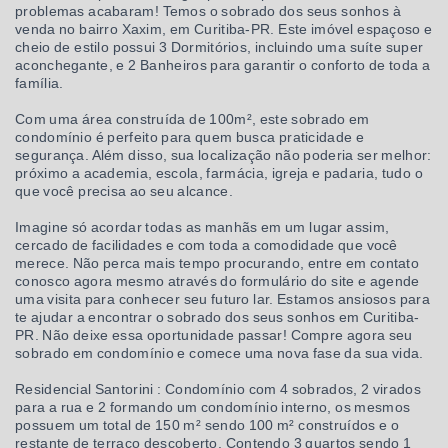
problemas acabaram! Temos o sobrado dos seus sonhos à
venda no bairro Xaxim, em Curitiba-PR. Este imóvel espaçoso e
cheio de estilo possui 3 Dormitórios, incluindo uma suíte super
aconchegante, e 2 Banheiros para garantir o conforto de toda a
família.
Com uma área construída de 100m², este sobrado em
condomínio é perfeito para quem busca praticidade e
segurança. Além disso, sua localização não poderia ser melhor:
próximo a academia, escola, farmácia, igreja e padaria, tudo o
que você precisa ao seu alcance.
Imagine só acordar todas as manhãs em um lugar assim,
cercado de facilidades e com toda a comodidade que você
merece. Não perca mais tempo procurando, entre em contato
conosco agora mesmo através do formulário do site e agende
uma visita para conhecer seu futuro lar. Estamos ansiosos para
te ajudar a encontrar o sobrado dos seus sonhos em Curitiba-
PR. Não deixe essa oportunidade passar! Compre agora seu
sobrado em condomínio e comece uma nova fase da sua vida.
Residencial Santorini : Condomínio com 4 sobrados, 2 virados
para a rua e 2 formando um condomínio interno, os mesmos
possuem um total de 150 m² sendo 100 m² construídos e o
restante de terraço descoberto. Contendo 3 quartos sendo 1