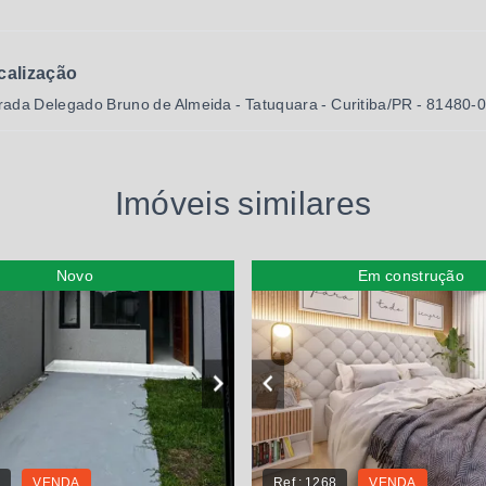
calização
rada Delegado Bruno de Almeida - Tatuquara - Curitiba/PR
- 81480-
Imóveis similares
Novo
Em construção
3
VENDA
Ref.:
1268
VENDA