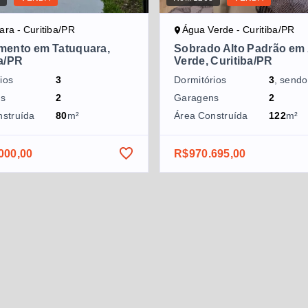
ara - Curitiba/PR
Água Verde - Curitiba/PR
mento em Tatuquara,
Sobrado Alto Padrão em
ba/PR
Verde, Curitiba/PR
ios
3
Dormitórios
3
, send
ns
2
Garagens
2
nstruída
80
m²
Área Construída
122
m²
000,00
R$970.695,00