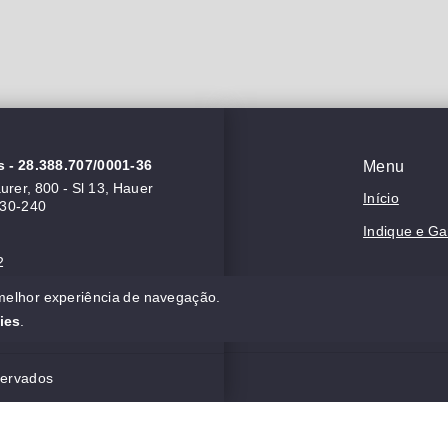
s
- 28.388.707/0001-36
Menu
rer, 800 - Sl 13, Hauer
Início
630-240
Indique e G
2
 melhor experiência de navegação.
ies
.
servados