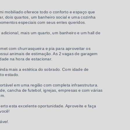
mi mobiliado oferece todo o conforto e espaço que
r, dois quartos, um banheiro social e uma cozinha
 momentos especiais com seus entes queridos.
adicional, mais um quarto, um banheiro e um hall de
met com churrasqueira e pia para aproveitar os
possui animais de estimação. As 2 vagas de garagem
dade na hora de estacionar.
 ainda mais a estética do sobrado. Com idade de
to estado.
rtável em uma região com completa infraestrutura.
e, cancha de futebol, igrejas, empresas e com várias
em.
to esta excelente oportunidade. Aproveite e faça
você!
ável.