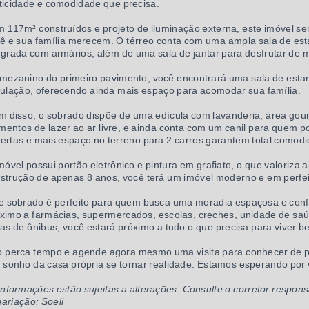
ticidade e comodidade que precisa.
 117m² construídos e projeto de iluminação externa, este imóvel se
ê e sua família merecem. O térreo conta com uma ampla sala de esta
egrada com armários, além de uma sala de jantar para desfrutar de
mezanino do primeiro pavimento, você encontrará uma sala de estar 
culação, oferecendo ainda mais espaço para acomodar sua família.
m disso, o sobrado dispõe de uma edícula com lavanderia, área gour
entos de lazer ao ar livre, e ainda conta com um canil para quem 
ertas e mais espaço no terreno para 2 carros garantem total comodi
móvel possui portão eletrônico e pintura em grafiato, o que valoriza
strução de apenas 8 anos, você terá um imóvel moderno e em perfei
e sobrado é perfeito para quem busca uma moradia espaçosa e confo
ximo a farmácias, supermercados, escolas, creches, unidade de saúd
has de ônibus, você estará próximo a tudo o que precisa para viver b
 perca tempo e agende agora mesmo uma visita para conhecer de per
 sonho da casa própria se tornar realidade. Estamos esperando por 
informações estão sujeitas a alterações. Consulte o corretor respons
ariação: Soeli