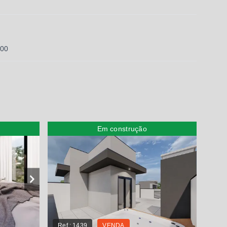
000
Em construção
Ref.:
1439
VENDA