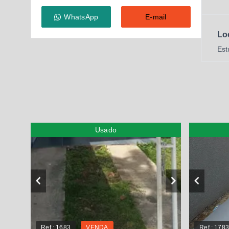
WhatsApp
E-mail
Lo
Est
Usado
Ref.:
1683
VENDA
Ref.:
178