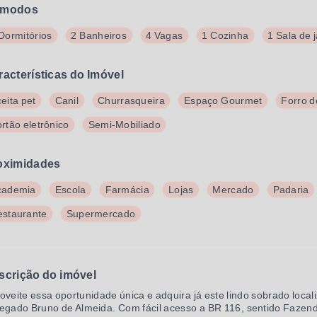
modos
Dormitórios
2 Banheiros
4 Vagas
1 Cozinha
1 Sala de 
racterísticas do Imóvel
eita pet
Canil
Churrasqueira
Espaço Gourmet
Forro 
rtão eletrônico
Semi-Mobiliado
oximidades
cademia
Escola
Farmácia
Lojas
Mercado
Padaria
estaurante
Supermercado
scrição do imóvel
oveite essa oportunidade única e adquira já este lindo sobrado local
egado Bruno de Almeida. Com fácil acesso a BR 116, sentido Fazenda