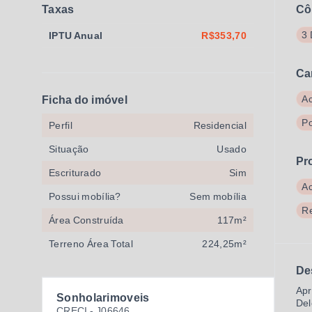
Taxas
Cô
3 
IPTU Anual
R$353,70
Ca
Ac
Ficha do imóvel
Po
Perfil
Residencial
Situação
Usado
Pr
Escriturado
Sim
A
Possui mobília?
Sem mobília
R
Área Construída
117m²
Terreno Área Total
224,25m²
De
Apr
Sonholarimoveis
Del
CRECI -
J06646