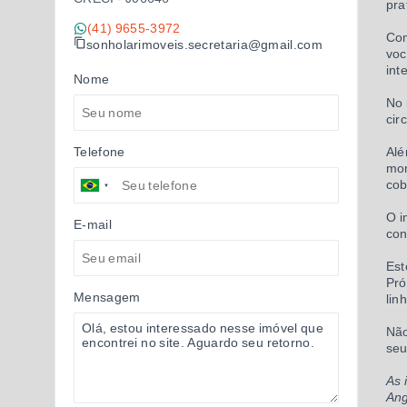
pra
(41) 9655-3972
Com
sonholarimoveis.secretaria@gmail.com
voc
int
Nome
No 
cir
Telefone
Alé
mom
cob
O i
E-mail
con
Est
Pró
Mensagem
lin
Não
seu
As 
Ang