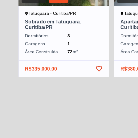
Tatuquara - Curitiba/PR
Tatuqu
Sobrado em Tatuquara,
Aparta
Curitiba/PR
Curiti
Dormitórios
3
Dormitór
Garagens
1
Garage
Área Construída
72
m²
Área Co
R$335.000,00
R$380.