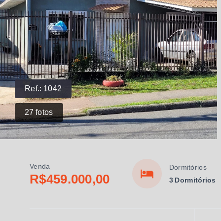
Ref.:
1042
27
fotos
Venda
Dormitórios
R$459.000,00
3 Dormitórios