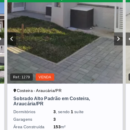
Ref.:
1279
VENDA
Costeira - Araucária/PR
Sobrado Alto Padrão em Costeira,
Araucária/PR
Dormitórios
3
, sendo
1
suíte
Garagens
3
Área Construída
153
m²