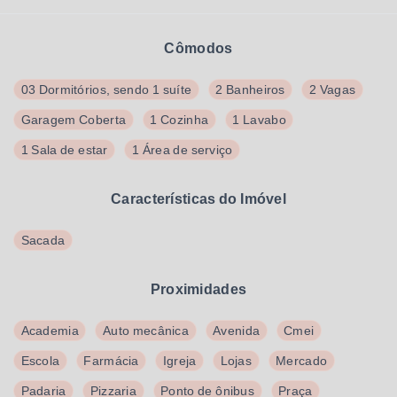
Cômodos
03 Dormitórios, sendo 1 suíte
2 Banheiros
2 Vagas
Garagem Coberta
1 Cozinha
1 Lavabo
1 Sala de estar
1 Área de serviço
Características do Imóvel
Sacada
Proximidades
Academia
Auto mecânica
Avenida
Cmei
Escola
Farmácia
Igreja
Lojas
Mercado
Padaria
Pizzaria
Ponto de ônibus
Praça