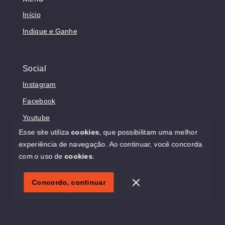
Início
Indique e Ganhe
Social
Instagram
Facebook
Youtube
Esse site utiliza
cookies
, que possibilitam uma melhor
experiência de navegação.
Ao continuar, você concorda
com o uso de
cookies
.
© Copyright 2026 - Sonholar Imóveis - Todos os direitos
reservados
Concordo, continuar
SITE PARA IMOBILIARIA