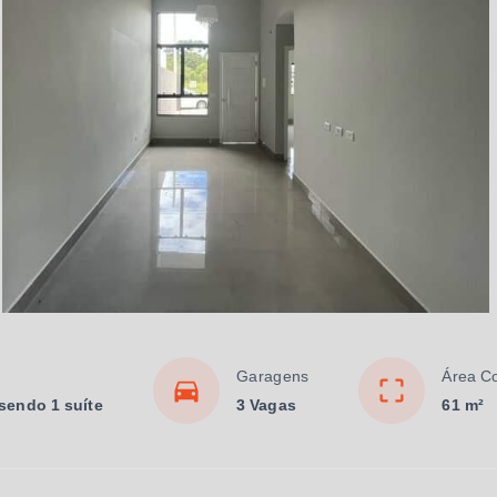
Garagens
Área C
 sendo 1 suíte
3 Vagas
61 m²