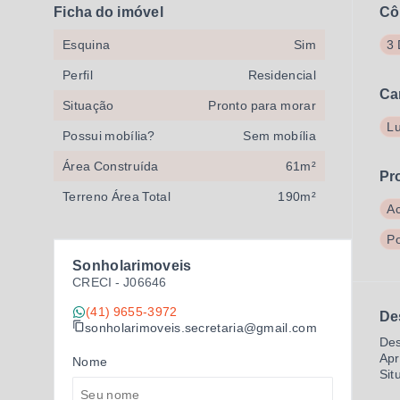
Ficha do imóvel
Cô
Esquina
Sim
3 
Perfil
Residencial
Ca
Situação
Pronto para morar
Lu
Possui mobília?
Sem mobília
Área Construída
61m²
Pr
Terreno Área Total
190m²
A
Po
Sonholarimoveis
CRECI -
J06646
(41) 9655-3972
De
sonholarimoveis.secretaria@gmail.com
Des
Apr
Nome
Sit