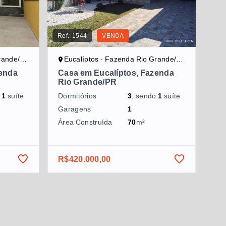
Ref.:
1544
VENDA
nde/PR
Eucalíptos - Fazenda Rio Grande/PR
zenda
Casa em Eucalíptos, Fazenda
Rio Grande/PR
o
1
suíte
Dormitórios
3
, sendo
1
suíte
Garagens
1
Área Construída
70
m²
R$420.000,00