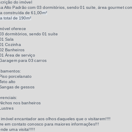
crição do imóvel
a Alto Padrão com 03 dormitórios, sendo 01 suíte, área gourmet co
a construída de 61,00
m²
a total de 190m²
móvel oferece
03 dormitórios, sendo 01 suíte
01 Sala
01 Cozinha
02 Banheiros
01 Área de serviço
Garagem para 03 carros
abamentos:
Piso porcelanato
Teto alto
Sangas de gessos
erenciais:
Nichos nos banheiros
Lustres
imóvel encantador aos olhos daqueles que o visitarem!!!!
re em contato conosco para maiores informações!!!
nde uma visita!!!!!