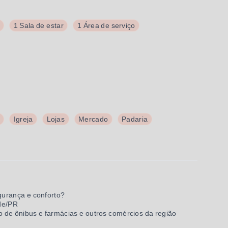
1 Sala de estar
1 Área de serviço
Igreja
Lojas
Mercado
Padaria
gurança e conforto?
de/PR
 de ônibus e farmácias e outros comércios da região