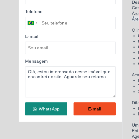
Des
Cas
Telefone
Áre
Áre
O i
E-mail
Mensagem
Ac
Dif
WhatsApp
E-mail
Um 
Ent
Age