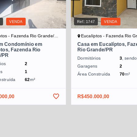
0
VENDA
Ref.:
1747
VENDA
ptos - Fazenda Rio Grande/PR
Eucalíptos - Fazenda Rio Gra
m Condomínio em
Casa em Eucalíptos, Fa
ptos, Fazenda Rio
Rio Grande/PR
e/PR
Dormitórios
3
, send
ios
2
Garagens
2
ns
1
Área Construída
70
m²
nstruída
62
m²
000,00
R$450.000,00