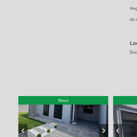
Ang
As 
Lo
Euc
Novo