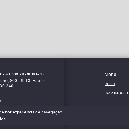
s
- 28.388.707/0001-36
Menu
rer, 800 - Sl 13, Hauer
Início
630-240
Indique e G
2
 melhor experiência de navegação.
ies
.