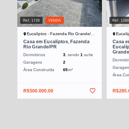
Ref.:
1726
VENDA
Ref.:
138
Eucalíptos - Fazenda Rio Grande/PR
Eucalí
Casa em Eucalíptos, Fazenda
Casa e
Rio Grande/PR
Eucalí
Grand
Dormitórios
3
, sendo
1
suíte
Dormitór
Garagens
2
Garage
Área Construída
65
m²
Área Co
R$500.000,00
R$285.