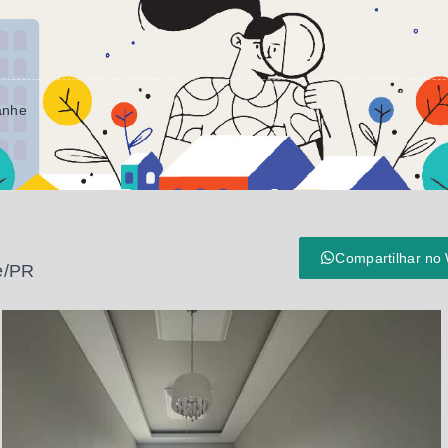
anhe
Compartilhar no
e/PR