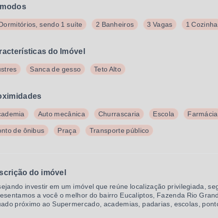
modos
Dormitórios, sendo 1 suíte
2 Banheiros
3 Vagas
1 Cozinha
racterísticas do Imóvel
stres
Sanca de gesso
Teto Alto
oximidades
cademia
Auto mecânica
Churrascaria
Escola
Farmácia
nto de ônibus
Praça
Transporte público
scrição do imóvel
ejando investir em um imóvel que reúne localização privilegiada, se
esentamos a você o melhor do bairro Eucaliptos, Fazenda Rio Gran
uado próximo ao Supermercado, academias, padarias, escolas, ponto