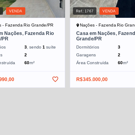
1
VENDA
Ref.:
1767
VENDA
 - Fazenda Rio Grande/PR
Nações - Fazenda Rio Gra
m Nações, Fazenda Rio
Casa em Nações, Fazend
e/PR
Grande/PR
ios
3
, sendo
1
suíte
Dormitórios
3
ns
2
Garagens
2
nstruída
60
m²
Área Construída
60
m²
990,00
R$345.000,00