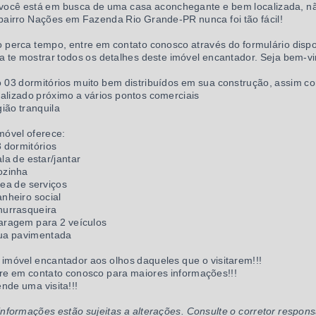
você está em busca de uma casa aconchegante e bem localizada, n
bairro Nações em Fazenda Rio Grande-PR nunca foi tão fácil!
 perca tempo, entre em contato conosco através do formulário dispon
a te mostrar todos os detalhes deste imóvel encantador. Seja bem-vi
 03 dormitórios muito bem distribuídos em sua construção, assim 
alizado próximo a vários pontos comerciais
ião tranquila
móvel oferece:
3 dormitórios
ala de estar/jantar
ozinha
rea de serviços
anheiro social
hurrasqueira
aragem para 2 veículos
ua pavimentada
imóvel encantador aos olhos daqueles que o visitarem!!!
re em contato conosco para maiores informações!!!
nde uma visita!!!
informações estão sujeitas a alterações. Consulte o corretor respons