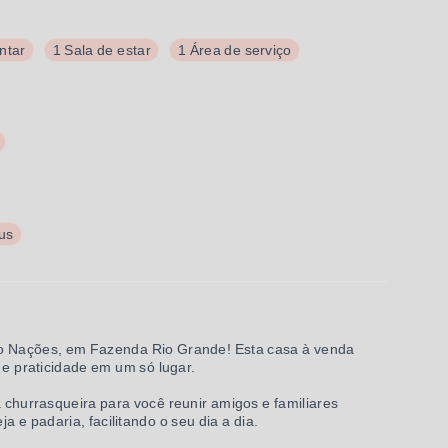
ntar
1 Sala de estar
1 Área de serviço
us
ro Nações, em Fazenda Rio Grande! Esta casa à venda
 e praticidade em um só lugar.
hurrasqueira para você reunir amigos e familiares
a e padaria, facilitando o seu dia a dia.