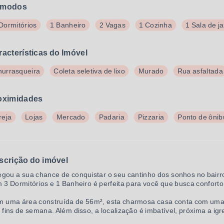
modos
Dormitórios
1 Banheiro
2 Vagas
1 Cozinha
1 Sala de ja
racterísticas do Imóvel
urrasqueira
Coleta seletiva de lixo
Murado
Rua asfaltada
oximidades
reja
Lojas
Mercado
Padaria
Pizzaria
Ponto de ônib
scrição do imóvel
gou a sua chance de conquistar o seu cantinho dos sonhos no bair
 3 Dormitórios e 1 Banheiro é perfeita para você que busca conforto
 uma área construída de 56m², esta charmosa casa conta com uma c
 fins de semana. Além disso, a localização é imbatível, próxima a igrej