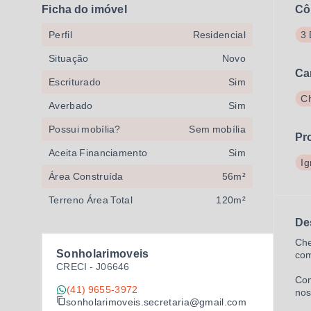
Ficha do imóvel
Cô
Perfil
Residencial
3 
Situação
Novo
Ca
Escriturado
Sim
Ch
Averbado
Sim
Possui mobília?
Sem mobília
Pr
Aceita Financiamento
Sim
Ig
Área Construída
56m²
Terreno Área Total
120m²
De
Che
Sonholarimoveis
com
CRECI -
J06646
Com
(41) 9655-3972
nos
sonholarimoveis.secretaria@gmail.com