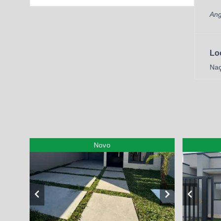
Ang
Lo
Naç
Novo