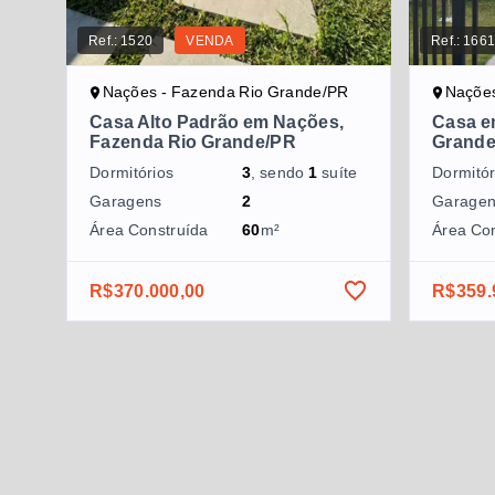
Ref.:
1520
VENDA
Ref.:
166
Nações - Fazenda Rio Grande/PR
Nações
Casa Alto Padrão em Nações,
Casa e
Fazenda Rio Grande/PR
Grand
Dormitórios
3
, sendo
1
suíte
Dormitór
Garagens
2
Garage
Área Construída
60
m²
Área Co
R$370.000,00
R$359.