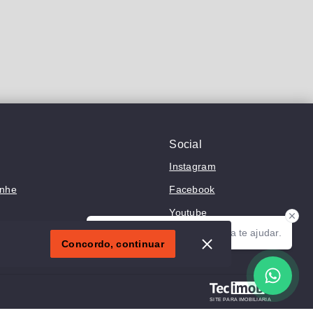
Social
Instagram
anhe
Facebook
Youtube
Olá! Estamos disponíveis para te ajudar.
Concordo, continuar
SITE PARA IMOBILIARIA