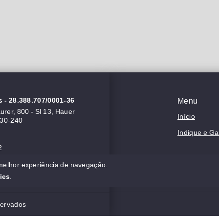
s
- 28.388.707/0001-36
Menu
rer, 800 - Sl 13, Hauer
Início
630-240
Indique e G
2
 melhor experiência de navegação.
ies
.
servados