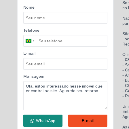
Se 
Nome
no 
Não
par
Telefone
São
Loc
Reg
E-mail
O i
- 0
- S
- C
- Á
Mensagem
- B
- C
- G
- R
Um 
Ent
Age
WhatsApp
E-mail
As 