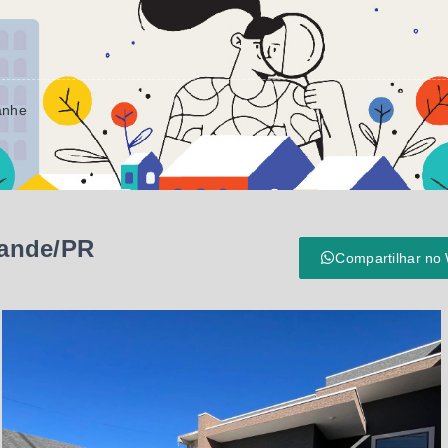
anhe
rande/PR
Compartilhar no