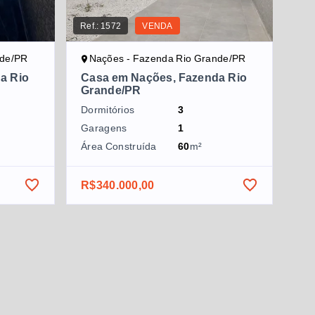
Ref.:
1572
VENDA
nde/PR
Nações - Fazenda Rio Grande/PR
a Rio
Casa em Nações, Fazenda Rio
Grande/PR
Dormitórios
3
Garagens
1
Área Construída
60
m²
R$340.000,00