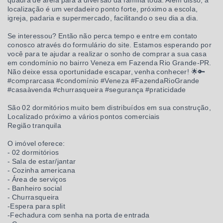
quadra de areia para a diversão da família toda. Além disso, a
localização é um verdadeiro ponto forte, próximo a escola,
igreja, padaria e supermercado, facilitando o seu dia a dia.
Se interessou? Então não perca tempo e entre em contato
conosco através do formulário do site. Estamos esperando por
você para te ajudar a realizar o sonho de comprar a sua casa
em condomínio no bairro Veneza em Fazenda Rio Grande-PR.
Não deixe essa oportunidade escapar, venha conhecer! 🌟🔑
#comprarcasa #condomínio #Veneza #FazendaRioGrande
#casaàvenda #churrasqueira #segurança #praticidade
São 02 dormitórios muito bem distribuídos em sua construção,
Localizado próximo a vários pontos comerciais
Região tranquila
O imóvel oferece:
- 02 dormitórios
- Sala de estar/jantar
- Cozinha americana
- Área de serviços
- Banheiro social
- Churrasqueira
-Espera para split
-Fechadura com senha na porta de entrada