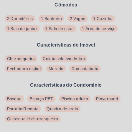
Cômodos
2 Dormitórios
1 Banheiro
2 Vagas
1 Cozinha
1 Sala de jantar
1 Sala de estar
1 Área de serviço
Características do Imóvel
Churrasqueira
Coleta seletiva de lixo
Fechadura digital
Murado
Rua asfaltada
Características do Condomínio
Bosque
Espaço PET
Piscina adulto
Playground
Portaria Remota
Quadra de areia
Quiosque c/ churrasqueira