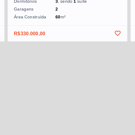
Dormitórios
3
, sendo
1
suíte
Garagens
2
Área Construída
60
m²
R$330.000,00