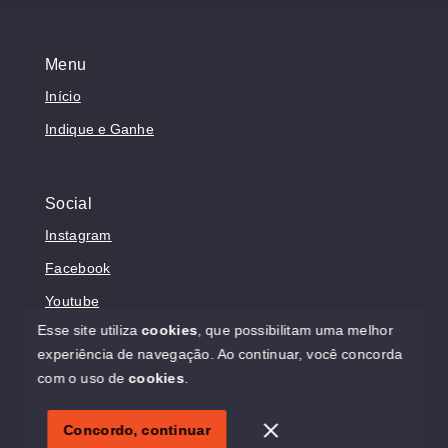
Menu
Início
Indique e Ganhe
Social
Instagram
Facebook
Youtube
Esse site utiliza
cookies
, que possibilitam uma melhor
experiência de navegação.
Ao continuar, você concorda
com o uso de
cookies
.
© Copyright 2026 - Sonholar Imóveis - Todos os direitos
reservados
Concordo, continuar
SITE PARA IMOBILIARIA