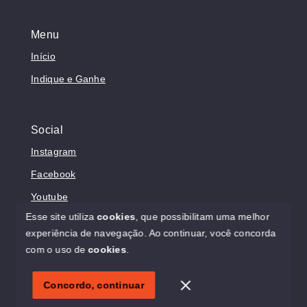
Menu
Início
Indique e Ganhe
Social
Instagram
Facebook
Youtube
Esse site utiliza
cookies
, que possibilitam uma melhor
experiência de navegação.
Ao continuar, você concorda
com o uso de
cookies
.
© Copyright 2026 - Sonholar Imóveis - Todos os direitos
reservados
Concordo, continuar
SITE PARA IMOBILIARIA