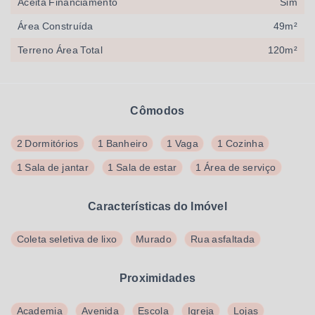
Aceita Financiamento
Sim
Área Construída
49m²
Terreno Área Total
120m²
Cômodos
2 Dormitórios
1 Banheiro
1 Vaga
1 Cozinha
1 Sala de jantar
1 Sala de estar
1 Área de serviço
Características do Imóvel
Coleta seletiva de lixo
Murado
Rua asfaltada
Proximidades
Academia
Avenida
Escola
Igreja
Lojas