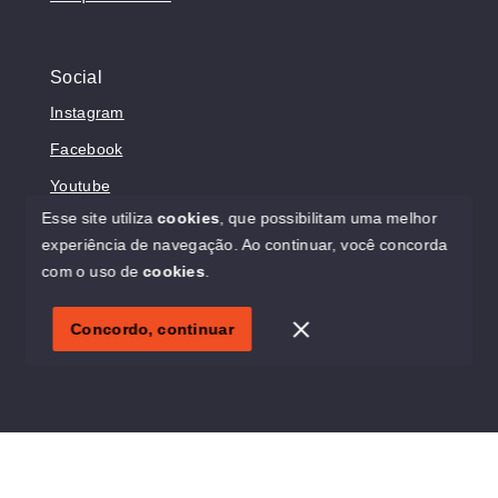
Social
Instagram
Facebook
Youtube
Esse site utiliza
cookies
, que possibilitam uma melhor
experiência de navegação.
Ao continuar, você concorda
com o uso de
cookies
.
© Copyright 2026 - Sonholar Imóveis - Todos os direitos
reservados
Concordo, continuar
SITE PARA IMOBILIARIA
Início
Histórico
Favoritos