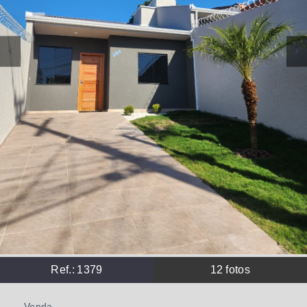
Ref.:
1379
12
fotos
Venda