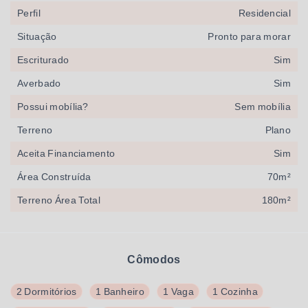
Perfil
Residencial
Situação
Pronto para morar
Escriturado
Sim
Averbado
Sim
Possui mobília?
Sem mobília
Terreno
Plano
Aceita Financiamento
Sim
Área Construída
70m²
Terreno Área Total
180m²
Cômodos
2 Dormitórios
1 Banheiro
1 Vaga
1 Cozinha