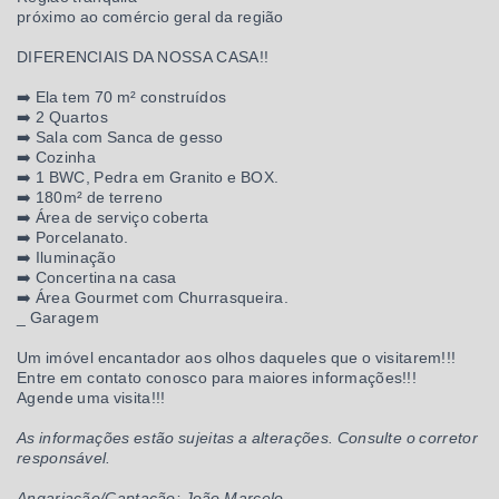
próximo ao comércio geral da região
DIFERENCIAIS DA NOSSA CASA!!
➡️ Ela tem 70 m² construídos
➡️ 2 Quartos
➡️ Sala com Sanca de gesso
➡️ Cozinha
➡️ 1 BWC, Pedra em Granito e BOX.
➡️ 180m² de terreno
➡️ Área de serviço coberta
➡️ Porcelanato.
➡️ Iluminação
➡️ Concertina na casa
➡️ Área Gourmet com Churrasqueira.
_ Garagem
Um imóvel encantador aos olhos daqueles que o visitarem!!!
Entre em contato conosco para maiores informações!!!
Agende uma visita!!!
As informações estão sujeitas a alterações. Consulte o corretor
responsável.
Angariação/Captação: João Marcelo