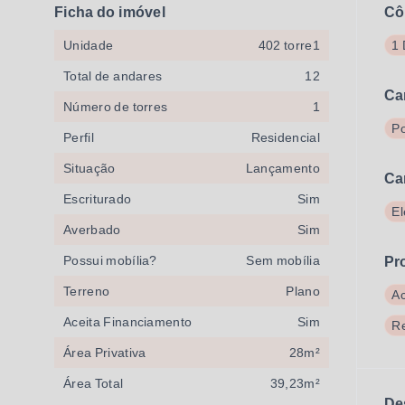
Ficha do imóvel
Cô
Unidade
402 torre1
1 
Total de andares
12
Ca
Número de torres
1
Po
Perfil
Residencial
Situação
Lançamento
Ca
Escriturado
Sim
El
Averbado
Sim
Possui mobília?
Sem mobília
Pr
Terreno
Plano
A
Aceita Financiamento
Sim
R
Área Privativa
28m²
Área Total
39,23m²
De