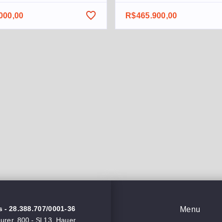
000,00
R$465.900,00
s
- 28.388.707/0001-36
Menu
rer, 800 - Sl 13, Hauer