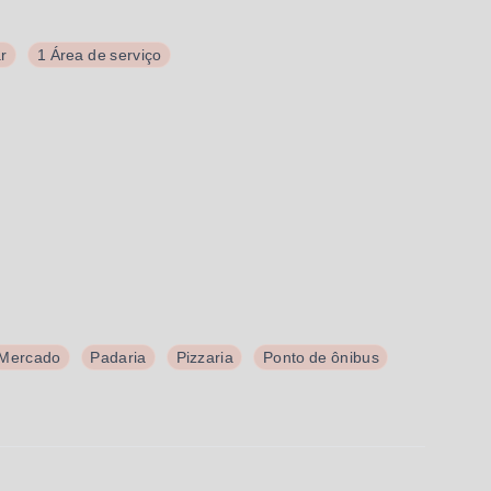
ar
1 Área de serviço
Mercado
Padaria
Pizzaria
Ponto de ônibus