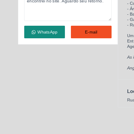
- C
- Á
- B
- 
- R
WhatsApp
E-mail
Um 
Ent
Age
As 
Ang
Lo
Rua