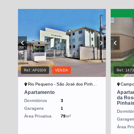
Ref.:
AP0309
VENDA
Ref.:
147
Rio Pequeno - São José dos Pinhais/PR
Campo Lar
Apartamento
Aparta
da Ros
Dormitórios
3
Pinhai
Garagens
1
Dormitór
Área Privativa
79
m²
Garage
Área Pri