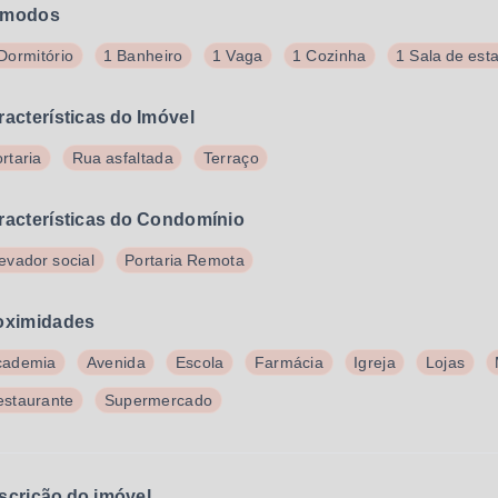
modos
Dormitório
1 Banheiro
1 Vaga
1 Cozinha
1 Sala de est
racterísticas do Imóvel
rtaria
Rua asfaltada
Terraço
racterísticas do Condomínio
evador social
Portaria Remota
oximidades
cademia
Avenida
Escola
Farmácia
Igreja
Lojas
estaurante
Supermercado
scrição do imóvel