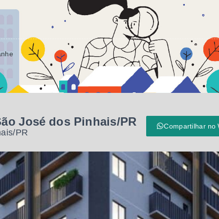
anhe
São José dos Pinhais/PR
Compartilhar no
hais/PR