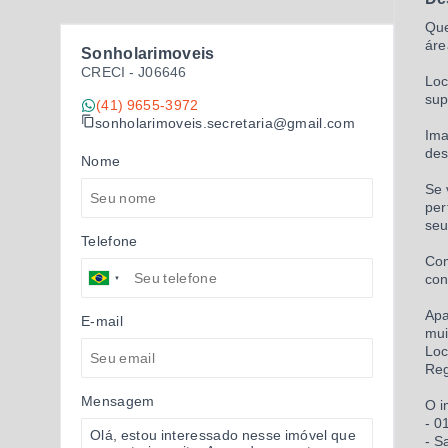
Que
áre
Sonholarimoveis
CRECI -
J06646
Loc
sup
(41) 9655-3972
sonholarimoveis.secretaria@gmail.com
Ima
des
Nome
Se 
per
seu
Telefone
Com
con
Apa
E-mail
mui
Loc
Reg
Mensagem
O i
- 0
- S