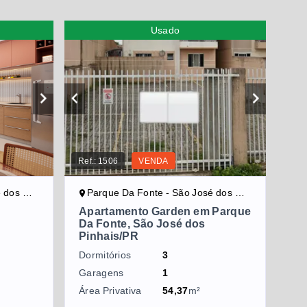
Usado
Ref.:
1506
VENDA
hais/PR
Parque Da Fonte - São José dos Pinhais/PR
Apartamento Garden em Parque
Da Fonte, São José dos
Pinhais/PR
Dormitórios
3
Garagens
1
Área Privativa
54,37
m²