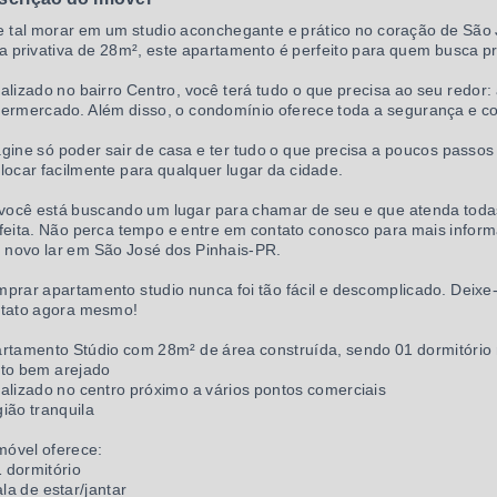
 tal morar em um studio aconchegante e prático no coração de São 
a privativa de 28m², este apartamento é perfeito para quem busca pr
alizado no bairro Centro, você terá tudo o que precisa ao seu redor: 
ermercado. Além disso, o condomínio oferece toda a segurança e c
gine só poder sair de casa e ter tudo o que precisa a poucos passos
locar facilmente para qualquer lugar da cidade.
você está buscando um lugar para chamar de seu e que atenda todas
feita. Não perca tempo e entre em contato conosco para mais inform
 novo lar em São José dos Pinhais-PR.
prar apartamento studio nunca foi tão fácil e descomplicado. Deixe-
tato agora mesmo!
rtamento Stúdio com 28m² de área construída, sendo 01 dormitório
to bem arejado
alizado no centro próximo a vários pontos comerciais
ião tranquila
móvel oferece:
1 dormitório
ala de estar/jantar