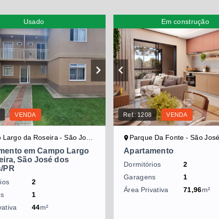
Usado
Em construção
3
VENDA
Ref.:
1208
VENDA
go da Roseira - São José dos Pinhais/PR
Parque Da Fonte - São José dos Pin
mento em Campo Largo
Apartamento
eira, São José dos
Dormitórios
2
s/PR
Garagens
1
ios
2
Área Privativa
71,96
m²
ns
1
vativa
44
m²