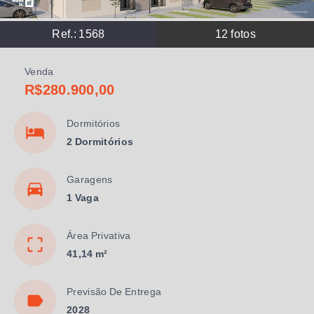
Ref.:
1568
12
fotos
Venda
R$280.900,00
Dormitórios
2 Dormitórios
Garagens
1 Vaga
Área Privativa
41,14 m²
Previsão De Entrega
2028