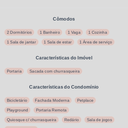
Cômodos
2 Dormitórios
1 Banheiro
1 Vaga
1 Cozinha
1 Sala de jantar
1 Sala de estar
1 Área de serviço
Características do Imóvel
Portaria
Sacada com churrasqueira
Características do Condomínio
Bicicletário
Fachada Moderna
Petplace
Playground
Portaria Remota
Quiosque c/ churrasqueira
Redário
Sala de jogos