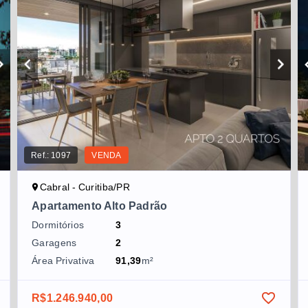
Ref.:
1097
VENDA
Cabral - Curitiba/PR
Apartamento Alto Padrão
Dormitórios
3
Garagens
2
Área Privativa
91,39
m²
R$1.246.940,00