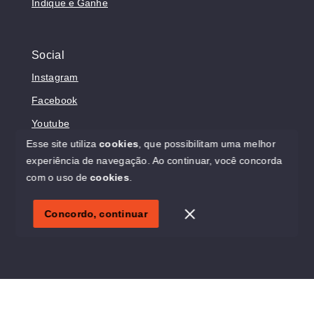
Indique e Ganhe
Social
Instagram
Facebook
Youtube
Esse site utiliza
cookies
, que possibilitam uma melhor
experiência de navegação.
Ao continuar, você concorda
com o uso de
cookies
.
© Copyright 2026 - Sonholar Imóveis - Todos os direitos
reservados
Concordo, continuar
SITE PARA IMOBILIARIA
Início
Histórico
Favoritos