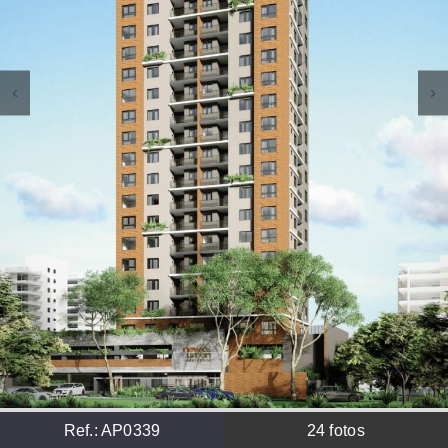
Ref.:
AP0339
24
fotos