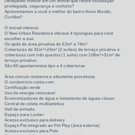
Desejando investir em um imóvel que reúne localização
privilegiada, segurança e conforto?
Apresentamos a você o melhor do bairro Novo Mundo,
Curitiba!!
O imóvel oferece:
O New Urban Residence oferece 4 tipologias para você
escolher a sua:
Os apês de área privativa de 62m² a 74m²
Coberturas de 91m²+26m² (2 suítes) de terraço privativo e
coberturas com três quartos (1 suíte) com 108m²+31m² de
terraço privativo.
São 80 apartamentos tipo e 4 coberturas
Área comum moderna e altamente proveitosa.
O condomínio conta com:
Certificação verde
Uso de energia renovável
Economizadores de água e tratamento de águas cinzas
Central de coleta multiseletiva
Hall de entrada
Espaço para Locker
Acesso exclusivo para delivery
Espaço Pet integrado ao Pet Play (área externa)
Acesso exclusivo para Pets