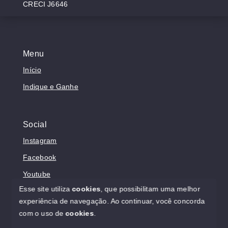
CRECI J6646
Menu
Início
Indique e Ganhe
Social
Instagram
Facebook
Youtube
Esse site utiliza
cookies
, que possibilitam uma melhor
experiência de navegação.
Ao continuar, você concorda
com o uso de
cookies
.
© Copyright 2026 - Sonholar Imóveis - Todos os direitos
reservados