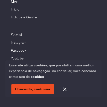
Menu
Início
Indique e Ganhe
Social
Instagram
Facebook
Youtube
Esse site utiliza
cookies
, que possibilitam uma melhor
experiência de navegação.
Ao continuar, você concorda
com o uso de
cookies
.
© Copyright 2026 - Sonholar Imóveis - Todos os direitos
reservados
Concordo, continuar
SITE PARA IMOBILIARIA