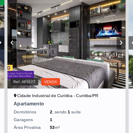
Ref.:
AP0177
VENDA
Cidade Industrial de Curitiba - Curitiba/PR
Apartamento
Dormitórios
2
, sendo
1
suíte
Garagens
1
Área Privativa
53
m²