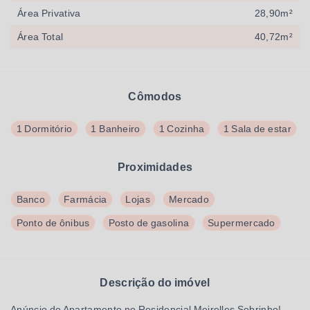
Área Privativa
28,90m²
Área Total
40,72m²
Cômodos
1 Dormitório
1 Banheiro
1 Cozinha
1 Sala de estar
Proximidades
Banco
Farmácia
Lojas
Mercado
Ponto de ônibus
Posto de gasolina
Supermercado
Descrição do imóvel
Anúncio de Apartamento no Residencial Meirelles Sobrinho!