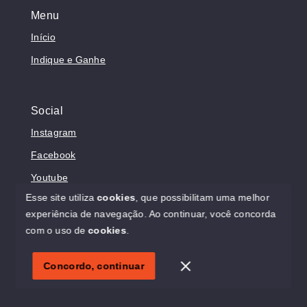
Menu
Início
Indique e Ganhe
Social
Instagram
Facebook
Youtube
Esse site utiliza
cookies
, que possibilitam uma melhor
experiência de navegação.
Ao continuar, você concorda
com o uso de
cookies
.
© Copyright 2026 - Sonholar Imóveis - Todos os direitos
reservados
Concordo, continuar
SITE PARA IMOBILIARIA