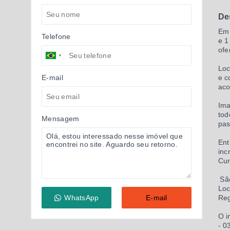
De
Em 
Telefone
e 1
ofe
Loc
E-mail
e c
aco
Ima
tod
Mensagem
pas
Ent
inc
Cur
São
Loc
WhatsApp
E-mail
Reg
O i
- 0