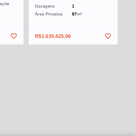
suíte
Garagens
1
Área Privativa
87
m²
R$1.035.425,06