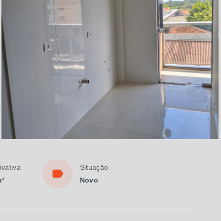
ivativa
Situação
m²
Novo