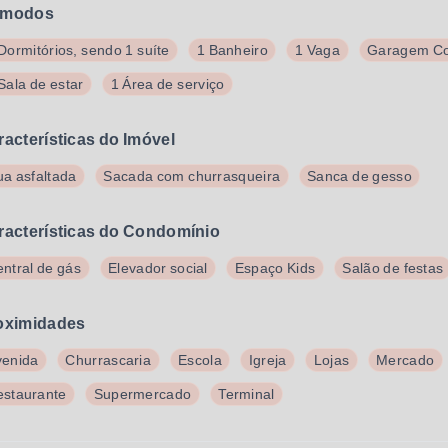
modos
Dormitórios, sendo 1 suíte
1 Banheiro
1 Vaga
Garagem Co
Sala de estar
1 Área de serviço
racterísticas do Imóvel
a asfaltada
Sacada com churrasqueira
Sanca de gesso
racterísticas do Condomínio
ntral de gás
Elevador social
Espaço Kids
Salão de festas
oximidades
venida
Churrascaria
Escola
Igreja
Lojas
Mercado
estaurante
Supermercado
Terminal