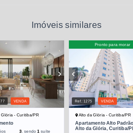
Imóveis similares
Pronto para morar
277
VENDA
Ref.:
1275
VENDA
 Glória - Curitiba/PR
Alto da Glória - Curitiba/PR
mento
Apartamento Alto Padrã
Alto da Glória, Curitiba/
ios
3
, sendo
1
suíte