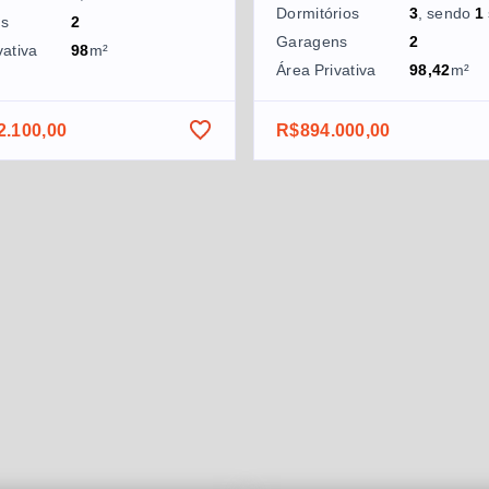
Dormitórios
3
, sendo
1
ns
2
Garagens
2
vativa
98
m²
Área Privativa
98,42
m²
2.100,00
R$894.000,00