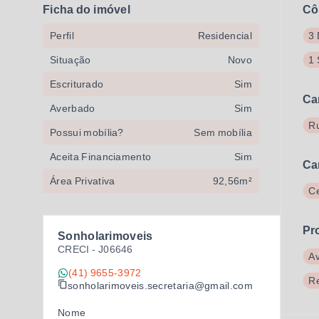
Ficha do imóvel
Cô
Perfil
Residencial
3 
Situação
Novo
1 
Escriturado
Sim
Ca
Averbado
Sim
Ru
Possui mobília?
Sem mobília
Aceita Financiamento
Sim
Ca
Área Privativa
92,56m²
Ce
Pr
Sonholarimoveis
CRECI -
J06646
A
(41) 9655-3972
R
sonholarimoveis.secretaria@gmail.com
Nome