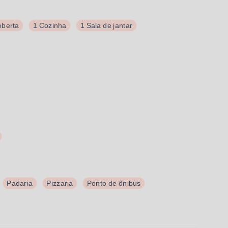
berta
1 Cozinha
1 Sala de jantar
Padaria
Pizzaria
Ponto de ônibus