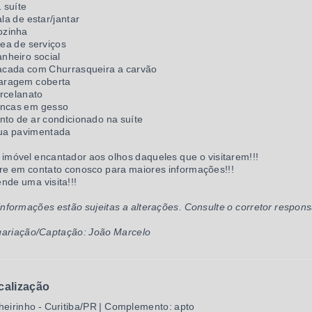
1 suíte
ala de estar/jantar
ozinha
rea de serviços
anheiro social
acada com Churrasqueira a carvão
aragem coberta
rcelanato
ncas em gesso
nto de ar condicionado na suíte
ua pavimentada
imóvel encantador aos olhos daqueles que o visitarem!!!
re em contato conosco para maiores informações!!!
nde uma visita!!!
informações estão sujeitas a alterações. Consulte o corretor respons
ariação/Captação: João Marcelo
calização
heirinho - Curitiba/PR | Complemento: apto