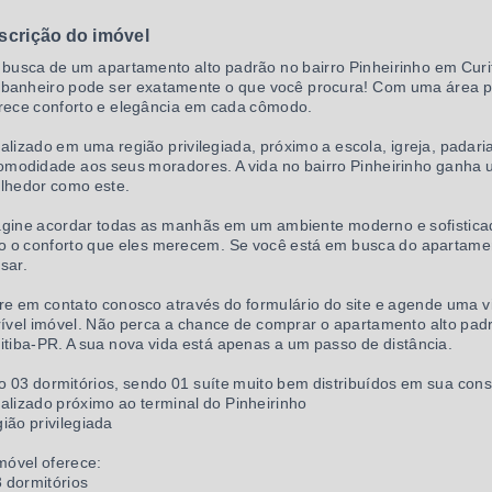
scrição do imóvel
busca de um apartamento alto padrão no bairro Pinheirinho em Curit
 banheiro pode ser exatamente o que você procura! Com uma área p
rece conforto e elegância em cada cômodo.
alizado em uma região privilegiada, próximo a escola, igreja, padar
omodidade aos seus moradores. A vida no bairro Pinheirinho ganha 
lhedor como este.
gine acordar todas as manhãs em um ambiente moderno e sofisticad
o o conforto que eles merecem. Se você está em busca do apartame
sar.
re em contato conosco através do formulário do site e agende uma 
rível imóvel. Não perca a chance de comprar o apartamento alto pad
itiba-PR. A sua nova vida está apenas a um passo de distância.
 03 dormitórios, sendo 01 suíte muito bem distribuídos em sua con
alizado próximo ao terminal do Pinheirinho
ião privilegiada
móvel oferece:
3 dormitórios