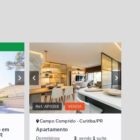
Ref.:
AP0358
VENDA
Campo Comprido - Curitiba/PR
o em
Apartamento
PR
Dormitórios
3
, sendo
1
suíte