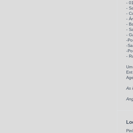
- 0
- S
- C
- Á
- B
- S
- G
-Po
-Sa
-Po
- R
Um 
Ent
Age
As 
Ang
Lo
Pin