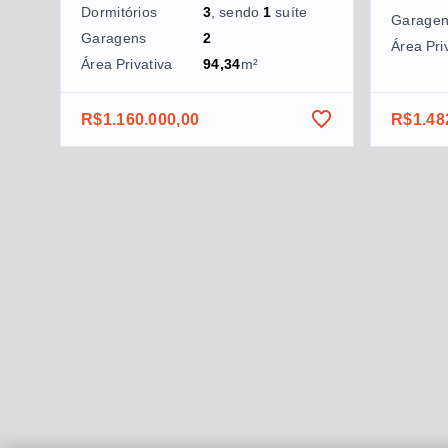
Dormitórios
3
, sendo
1
suíte
Garage
Garagens
2
Área Pri
Área Privativa
94,34
m²
R$1.160.000,00
R$1.48