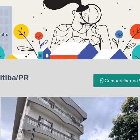
anhe
itiba/PR
Compartilhar no