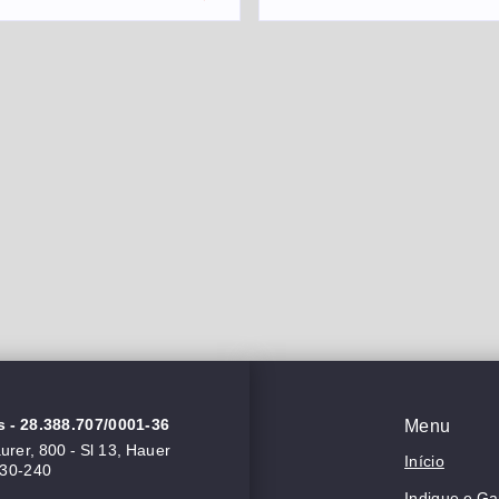
s
- 28.388.707/0001-36
Menu
rer, 800 - Sl 13, Hauer
Início
630-240
Indique e G