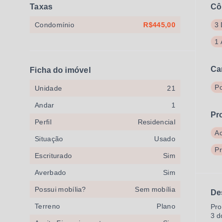
Taxas
Cô
Condomínio
R$445,00
3 
1 
Ca
Ficha do imóvel
Po
Unidade
21
Andar
1
Pr
Perfil
Residencial
A
Situação
Usado
P
Escriturado
Sim
Averbado
Sim
Possui mobília?
Sem mobília
De
Terreno
Plano
Pro
3 d