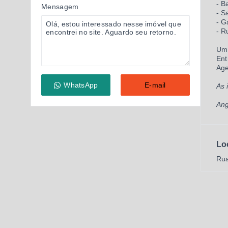
- B
Mensagem
- S
- G
- R
Um 
Ent
Age
WhatsApp
E-mail
As 
Ang
Lo
Rua