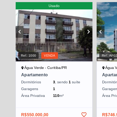
Usado
Ref.:
1000
VENDA
Ref.:
AP0
Água Verde - Curitiba/PR
Água V
Apartamento
Aparta
Dormitórios
3
, sendo
1
suíte
Dormitór
Garagens
1
Garage
Área Privativa
110
m²
Área Pri
R$550.000,00
R$746.