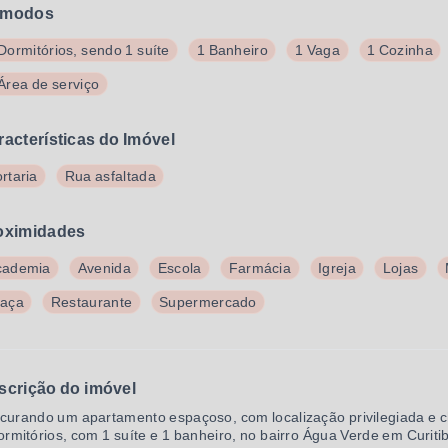
modos
Dormitórios, sendo 1 suíte
1 Banheiro
1 Vaga
1 Cozinha
Área de serviço
racterísticas do Imóvel
rtaria
Rua asfaltada
oximidades
cademia
Avenida
Escola
Farmácia
Igreja
Lojas
raça
Restaurante
Supermercado
scrição do imóvel
curando um apartamento espaçoso, com localização privilegiada e 
ormitórios, com 1 suíte e 1 banheiro, no bairro Água Verde em Curiti