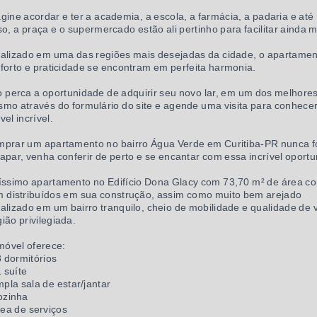
gine acordar e ter a academia, a escola, a farmácia, a padaria e at
so, a praça e o supermercado estão ali pertinho para facilitar ainda m
alizado em uma das regiões mais desejadas da cidade, o apartamen
forto e praticidade se encontram em perfeita harmonia.
 perca a oportunidade de adquirir seu novo lar, em um dos melhores
mo através do formulário do site e agende uma visita para conhecer
vel incrível.
prar um apartamento no bairro Água Verde em Curitiba-PR nunca foi
apar, venha conferir de perto e se encantar com essa incrível oport
íssimo apartamento no Edifício Dona Glacy com 73,70 m² de área con
 distribuídos em sua construção, assim como muito bem arejado
alizado em um bairro tranquilo, cheio de mobilidade e qualidade de v
ião privilegiada.
móvel oferece:
3 dormitórios
1 suíte
mpla sala de estar/jantar
ozinha
rea de serviços