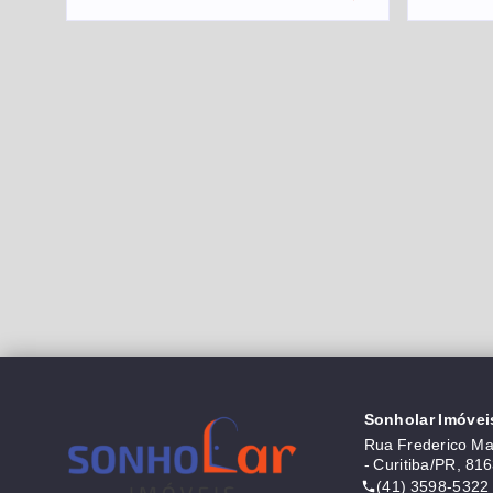
Sonholar Imóvei
Rua Frederico Mau
- Curitiba/PR, 81
(41) 3598-5322