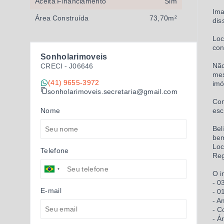
Aceita Financiamento
Sim
Ima
Área Construída
73,70m²
dis
Loc
con
Sonholarimoveis
Não
CRECI -
J06646
mes
(41) 9655-3972
imó
sonholarimoveis.secretaria@gmail.com
Com
Nome
esc
Bel
bem
Loc
Telefone
Reg
O i
- 0
E-mail
- 0
- A
- C
- Á