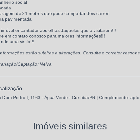
anheiro social
acada
aragem de 21 metros que pode comportar dois carros
ua pavimentada
imóvel encantador aos olhos daqueles que o visitarem!!!
re em contato conosco para maiores informações!!!
nde uma visita!!!
informações estão sujeitas a alterações. Consulte o corretor respons
ariação/Captação: Neiva
calização
 Dom Pedro I, 1163 - Água Verde - Curitiba/PR | Complemento: apto
Imóveis similares