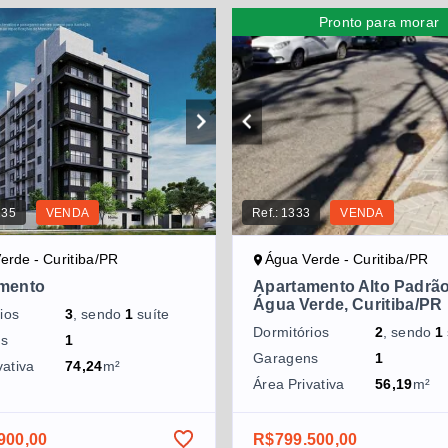
Pronto para morar
235
VENDA
Ref.:
1333
VENDA
erde - Curitiba/PR
Água Verde - Curitiba/PR
mento
Apartamento Alto Padrã
Água Verde, Curitiba/PR
ios
3
, sendo
1
suíte
Dormitórios
2
, sendo
1
ns
1
Garagens
1
vativa
74,24
m²
Área Privativa
56,19
m²
900,00
R$799.500,00