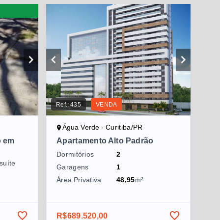
Ref.:
435
VENDA
Água Verde - Curitiba/PR
o em
Apartamento Alto Padrão
Dormitórios
2
suíte
Garagens
1
Área Privativa
48,95
m²
R$689.520,00