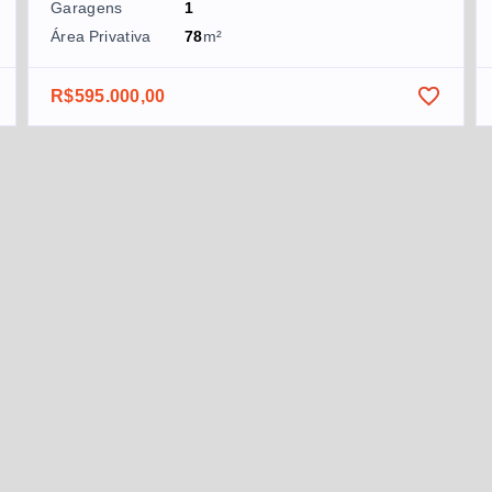
Garagens
1
Área Privativa
78
m²
R$595.000,00