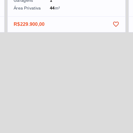
Garagens
1
Área Privativa
44
m²
R$229.900,00