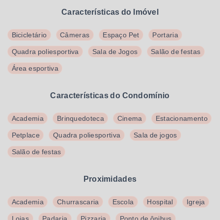
Características do Imóvel
Bicicletário
Câmeras
Espaço Pet
Portaria
Quadra poliesportiva
Sala de Jogos
Salão de festas
Área esportiva
Características do Condomínio
Academia
Brinquedoteca
Cinema
Estacionamento
Petplace
Quadra poliesportiva
Sala de jogos
Salão de festas
Proximidades
Academia
Churrascaria
Escola
Hospital
Igreja
Lojas
Padaria
Pizzaria
Ponto de ônibus