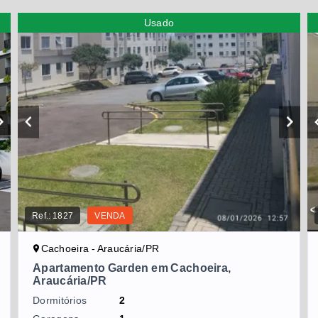
Usado
Ref.:
1827
VENDA
Cachoeira - Araucária/PR
Apartamento Garden em Cachoeira,
Araucária/PR
Dormitórios
2