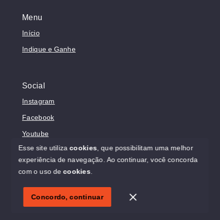
Menu
Início
Indique e Ganhe
Social
Instagram
Facebook
Youtube
Esse site utiliza
cookies
, que possibilitam uma melhor
experiência de navegação.
Ao continuar, você concorda
com o uso de
cookies
.
© Copyright 2026 - Sonholar Imóveis - Todos os direitos
reservados
Concordo, continuar
SITE PARA IMOBILIARIA